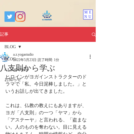
ME
NU
記事
BLOG
a.z.yogastudio
BLOG
2022年5月23日
読了時間: 1分
八支則から学ぶ
a.z.yogastudio
ヒロインがヨガインストラクターのド
お知らせ
ラマで「私、今日泥棒しました。」と
いうお話しが出てきました。
これは、仏教の教えにもありますが、
ヨガ「八支則」の一つ「ヤマ」から
「アステーヤ」と言われる、「盗まな
い。人のものを奪わない。目に見える