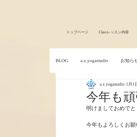
トップページ
Classレッスン内容
BLOG
a.z.yogastudio
お知ら
a.z.yogastudio
1月1
今年も頑
明けましておめでと
今年もよろしくお願