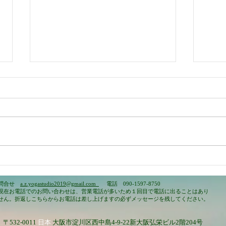
あと、２回は更新して続けて
a.z
みてほしい
オで
問合せ
a.z.yogastudio2019@gmail.com
電話 090-1597-8750
現在お電話でのお問い合わせは、営業電話が多いため１回目で電話に出ることはあり
せん。折返しこちらからお電話は差し上げますの必ずメッセージを残してください。
​〒532-0011
日本
大阪市淀川区西中島4-9-22新大阪弘栄ビル2階204号