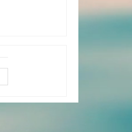
.yogastudioはヨガスタジ
す