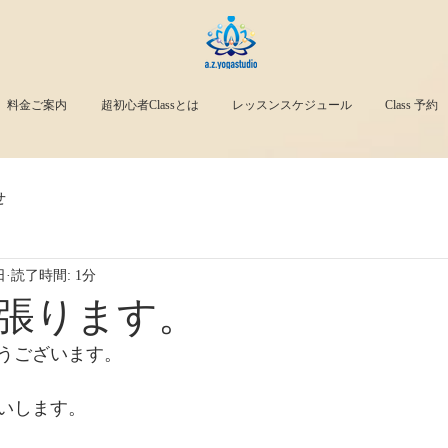
料金ご案内
超初心者Classとは
レッスンスケジュール
Class 予約
せ
日
読了時間: 1分
張ります。
うございます。
いします。