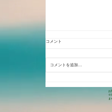
コメント
コメントを追加…
「そこ痛いですか？」
お
※
ま