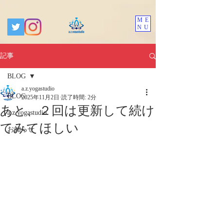
ME
NU
記事
BLOG
a.z.yogastudio
BLOG
2025年11月2日
読了時間: 2分
あと、２回は更新して続け
a.z.yogastudio
てみてほしい
お知らせ