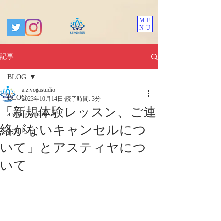
ME
NU
記事
BLOG
a.z.yogastudio
BLOG
2023年10月14日
読了時間: 3分
「新規体験レッスン、ご連
a.z.yogastudio
絡がないキャンセルにつ
お知らせ
いて」とアスティヤにつ
いて